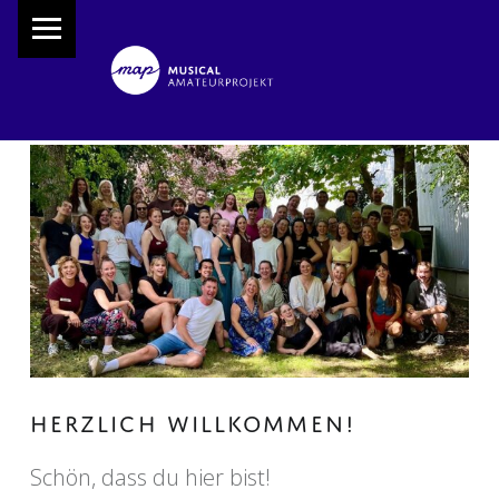
PRIMARY MENU
M
A
P
Musical Amateur Projekt
HERZLICH WILLKOMMEN!
Schön, dass du hier bist!