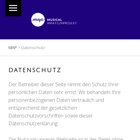
PRIMARY MENU
M
A
P
Musical Amateur Projekt
BREADCRUMBS NAVIGATION
MAP
>
Datenschutz
DATENSCHUTZ
Der Betreiber dieser Seite nimmt den Schutz Ihrer
persönlichen Daten sehr ernst. Wir behandeln Ihre
personenbezogenen Daten vertraulich und
entsprechend der gesetzlichen
Datenschutzvorschriften sowie dieser
Datenschutzerklärung.
Die Nutzung unserer Webseite ist in der Regel ohne