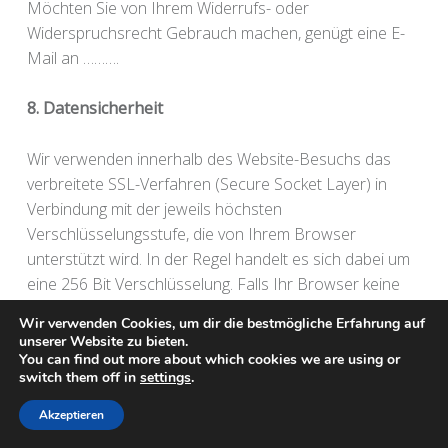
Möchten Sie von Ihrem Widerrufs- oder
Widerspruchsrecht Gebrauch machen, genügt eine E-
Mail an ……….
8. Datensicherheit
Wir verwenden innerhalb des Website-Besuchs das
verbreitete SSL-Verfahren (Secure Socket Layer) in
Verbindung mit der jeweils höchsten
Verschlüsselungsstufe, die von Ihrem Browser
unterstützt wird. In der Regel handelt es sich dabei um
eine 256 Bit Verschlüsselung. Falls Ihr Browser keine
256-Bit Verschlüsselung unterstützt, greifen wir
Wir verwenden Cookies, um dir die bestmögliche Erfahrung auf
stattdessen auf 128-Bit v3 Technologie zurück. Ob eine
unserer Website zu bieten.
einzelne Seite unseres Internetauftrittes verschlüsselt
You can find out more about which cookies we are using or
switch them off in
settings
.
übertragen wird, erkennen Sie an der geschlossenen
Darstellung des Schüssel- beziehungsweise Schloss-
Akzeptieren
Symbols in der unteren Statusleiste Ihres Browsers.