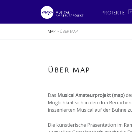
PRIMARY MENU
M
A
PROJEKTE
P
BREADCRUMBS NAVIGATION
MAP
>
ÜBER MAP
Musical Amateur Projekt
ÜBER MAP
Das
Musical Amateurprojekt (map)
des
Möglichkeit sich in den drei Bereich
inszenierten Musical auf der Bühne z
Die künstlerische Präsentation im Ram