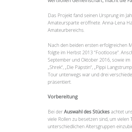
wertvollen Gemeinschaft, macht die F
Das Projekt fand seinen Ursprung im Ja
Amateursparte eröffnete. Anna-Lena Han
Amateurbereichs.
Nach den beiden ersten erfolgreichen M
folgte im Herbst 2013 “Footloose”. Ansch
September und Oktober 2016, sowie im Fe
„Shrek“, „Die Päpstin“, „Pippi Langstrum
Tour unterwegs war und drei verschied
präsentiert.
Vorbereitung
Bei der
Auswahl des Stückes
achtet uns
viele Rollen zu besetzen sind, um viele
unterschiedlichen Altersgruppen einzub