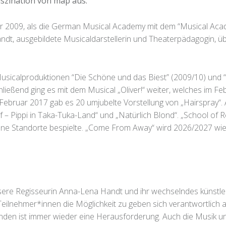
aszination von map aus.
hr 2009, als die German Musical Academy mit dem “Musical Aca
dt, ausgebildete Musicaldarstellerin und Theaterpädagogin, 
usicalproduktionen “Die Schöne und das Biest” (2009/10) und “
ließend ging es mit dem Musical „Oliver!“ weiter, welches im F
bruar 2017 gab es 20 umjubelte Vorstellung von „Hairspray“. A
pf – Pippi in Taka-Tuka-Land“ und „Natürlich Blond“. „School of 
ene Standorte bespielte. „Come From Away“ wird 2026/2027 wi
ere Regisseurin Anna-Lena Handt und ihr wechselndes künstle
n Teilnehmer*innen die Möglichkeit zu geben sich verantwortlich
inden ist immer wieder eine Herausforderung. Auch die Musik u