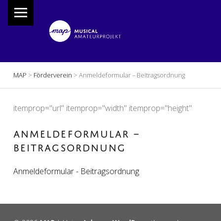
PRIMARY MENU
M
A
P
Musical Amateur Projekt
BREADCRUMBS NAVIGATION
MAP
>
Förderverein
>
Anmeldeformular – Beitragsordnung
itemprop="url" itemprop="width" itemprop="height"
ANMELDEFORMULAR –
BEITRAGSORDNUNG
Anmeldeformular - Beitragsordnung