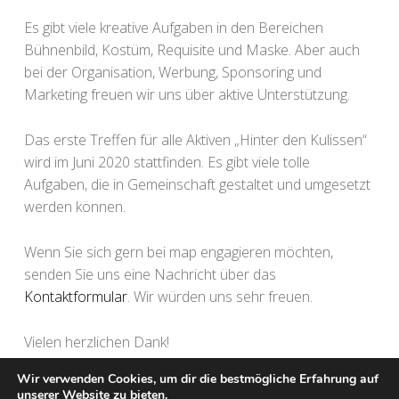
Es gibt viele kreative Aufgaben in den Bereichen
Bühnenbild, Kostüm, Requisite und Maske. Aber auch
bei der Organisation, Werbung, Sponsoring und
Marketing freuen wir uns über aktive Unterstützung.
Das erste Treffen für alle Aktiven „Hinter den Kulissen“
wird im Juni 2020 stattfinden. Es gibt viele tolle
Aufgaben, die in Gemeinschaft gestaltet und umgesetzt
werden können.
Wenn Sie sich gern bei map engagieren möchten,
senden Sie uns eine Nachricht über das
Kontaktformular
. Wir würden uns sehr freuen.
Vielen herzlichen Dank!
Wir verwenden Cookies, um dir die bestmögliche Erfahrung auf
unserer Website zu bieten.