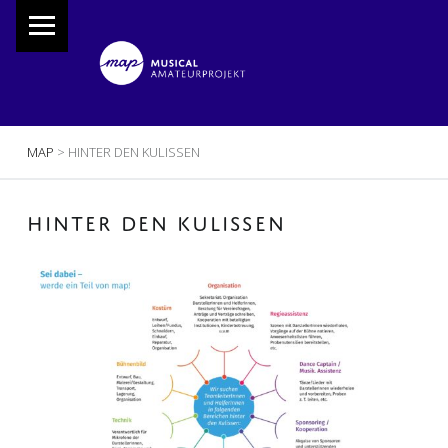
PRIMARY MENU
M
A
P
Musical Amateur Projekt
BREADCRUMBS NAVIGATION
MAP
>
HINTER DEN KULISSEN
HINTER DEN KULISSEN