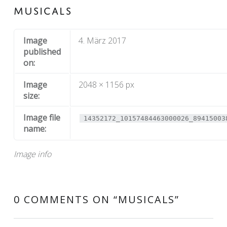
MUSICALS
Image
4. März 2017
published
on:
Image
2048 × 1156 px
size:
Image file
14352172_10157484463000026_89415003
name:
Image info
0 COMMENTS ON “
MUSICALS
”