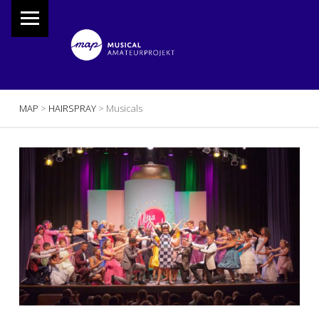
PRIMARY MENU
M
A
P
Musical Amateur Projekt
BREADCRUMBS NAVIGATION
MAP
>
HAIRSPRAY
>
Musicals