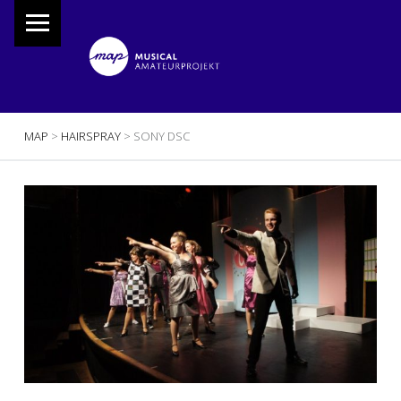
PRIMARY MENU
M
A
P
Musical Amateur Projekt
BREADCRUMBS NAVIGATION
MAP
>
HAIRSPRAY
>
SONY DSC