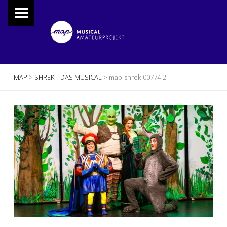
PRIMARY MENU
M
A
P
Musical Amateur Projekt
BREADCRUMBS NAVIGATION
MAP
>
SHREK – DAS MUSICAL
>
map-shrek-00774-2