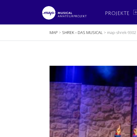
PRIMARY MENU
M
A
PROJEKTE
P
BREADCRUMBS NAVIGATION
MAP
>
SHREK – DAS MUSICAL
>
map-shrek-9302
Musical Amateur Projekt